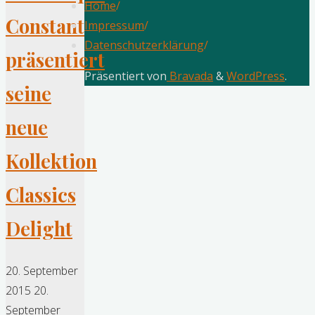
Home
/
Constant
Impressum
/
Datenschutzerklärung
/
präsentiert
Präsentiert von
Bravada
&
WordPress
.
seine
neue
Kollektion
Classics
Delight
20. September
2015
20.
September