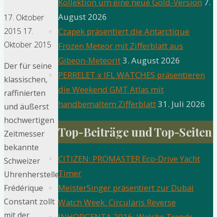
Kollektion um eine neue Gold-Version
7.
August 2026
17. Oktober
Czapek präsentiert die Antarctique
2015
17.
Oktober 2015
Frozen Meteor mit Zifferblatt aus
Gibeon-Meteorit
3. August 2026
Der für seine
PERRELET x IFL WATCHES präsentieren
klassischen,
die Weekend GMT Atlas mit
raffinierten
handbemaltem Zifferblatt
31. Juli 2026
und äußerst
hochwertigen
Top-Beiträge und Top-Seiten
Zeitmesser
bekannte
CITIZEN: PROMASTER Eco-Drive Yacht
Schweizer
Timer
Uhrenhersteller
MeisterSinger präsentiert zur Dubai
Frédérique
Constant zollt
Watch Week: Circularis Reverse
mit der
INHORGENTA 2016: Welche Trends