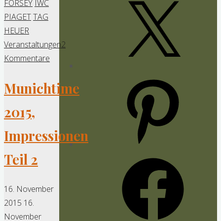
X
FORSEY
IWC
PIAGET
TAG
HEUER
Veranstaltungen
2
Kommentare
Pinterest
Munichtime
2015,
Impressionen
Teil 2
Facebook
16. November
2015
16.
November