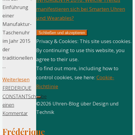
Einführung
manifestieren sich bei Smarten Uhren
einer
und Wearables?
Manufaktur-
Taschenuhr
Privacy & Cookies: This site uses cookies.
im Jahr 2015
der
By continuing to use this website, you
traditionellen
agree to their use.
…
To find out more, including how to
control cookies, see here:
Cookie-
"Frédérique
Weiterlesen
Richtlinie
Constant:
FREDERIQUE
Manufaktur-
CONSTANT
Schreibe
©2026 Uhren-Blog über Design und
Taschenuhr"
einen
Technik
Kommentar
Frédérique