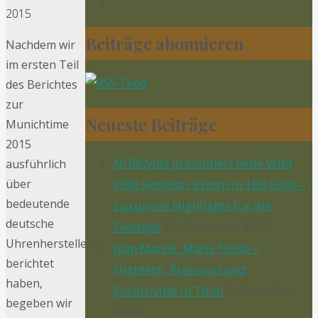
2015
Beiträge abonnieren
Nachdem wir
im ersten Teil
des Berichtes
zur
Neueste Beiträge
Munichtime
2015
NORQAIN präsentiert neue Wild
ausführlich
über
ONE Skeleton 39mm in 18K Gold –
bedeutende
Luxuriöse Highlights für die
deutsche
Festtage
11. Dezember 2025
Uhrenhersteller
Jean Marcel: Maris Ti500 –
berichtet
Hightech, Präzision und
haben,
Exklusivität in Titan
5. Dezember
begeben wir
2025