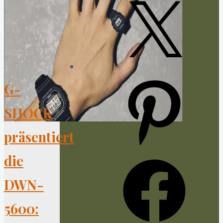
X
Pinterest
G-
SHOCK
präsentiert
die
Facebook
DWN-
5600: