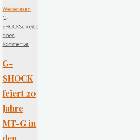
"Baselworld
Weiterlesen
2019
G-
Teil
SHOCK
Schreibe
1:
einen
Eine
Kommentar
Messe
G-
im
Wandel,
SHOCK
statt
der
feiert 20
Swatch
Group
Jahre
positionieren
MT-G in
sich
Citizen,
den