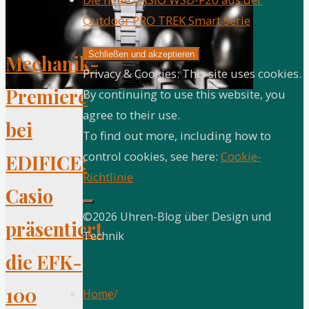
und
Outdoor PRO TREK Smart Serie
die
kleinste
Mechanik-
G-
Privacy & Cookies: This site uses cookies.
SHOCK
Premiere
By continuing to use this website, you
aller
agree to their use.
Zeiten"
bei
To find out more, including how to
control cookies, see here:
Cookie-
EDIFICE:
Richtlinie
Casio
©2026 Uhren-Blog über Design und
präsentiert
Technik
die EFK-
100
Home
/