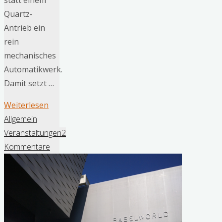
statt einem
Quartz-
Antrieb ein
rein
mechanisches
Automatikwerk.
Damit setzt …
"Mechanik-
Weiterlesen
Premiere
Allgemein
bei
Veranstaltungen
2
EDIFICE:
Kommentare
Casio
präsentiert
die
EFK-
100"