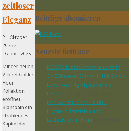
zeitloser
Beiträge abonnieren
Eleganz
21. Oktober
2025
21.
Neueste Beiträge
Oktober 2025
Mit der neuen
NORQAIN präsentiert neue Wild
Villeret Golden
ONE Skeleton 39mm in 18K Gold –
Hour
Luxuriöse Highlights für die
Kollektion
Festtage
11. Dezember 2025
eröffnet
Jean Marcel: Maris Ti500 –
Blancpain ein
Hightech, Präzision und
strahlendes
Exklusivität in Titan
5. Dezember
Kapitel der
2025