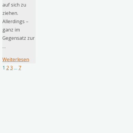
auf sich zu
ziehen.
Allerdings –
ganz im
Gegensatz zur
…
"Die
Weiterlesen
Inhorgenta
1
2
3
…
7
Seitennummerierung
2019:
Eine
der
Rückblende"
Beiträge