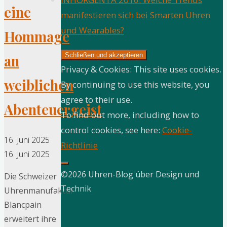
eine
manifestieren sich bei Smarten Uhren
und Wearables?
Hommage
an
Privacy & Cookies: This site uses cookies.
weiblichen
By continuing to use this website, you
agree to their use.
Abenteuergeist
To find out more, including how to
control cookies, see here:
Cookie-
16. Juni 2025
Richtlinie
16. Juni 2025
©2026 Uhren-Blog über Design und
Die Schweizer
Technik
Uhrenmanufaktur
Blancpain
erweitert ihre