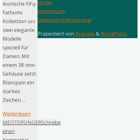
Home
/
ikonische Fifty
Impressum
/
Fathoms
Datenschutzerklärung
/
Kollektion um
zwei elegante
Präsentiert von
Bravada
&
WordPress
.
Modelle
speziell für
Damen. Mit
einem 38-mm-
Gehäuse setzt
Blancpain ein
starkes
Zeichen …
"Blancpain
Weiterlesen
präsentiert
MEISTERSINGER
Schreibe
die
einen
Fifty