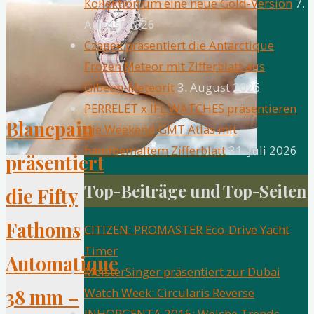
Kollektion um eine neue Gold-Version
7.
Ära
August 2026
zeitloser
Czapek präsentiert die Antarctique
Eleganz"
Frozen Meteor mit Zifferblatt aus
Gibeon-Meteorit
3. August 2026
PERRELET x IFL WATCHES präsentieren
Blancpain
die Weekend GMT Atlas mit
handbemaltem Zifferblatt
31. Juli 2026
präsentiert
Top-Beiträge und Top-Seiten
die Fifty
Fathoms
CITIZEN: PROMASTER Eco-Drive Yacht
Timer
Automatique
MeisterSinger präsentiert zur Dubai
38 mm –
Watch Week: Circularis Reverse
INHORGENTA 2016: Welche Trends