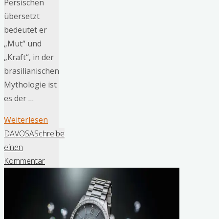
Persischen
übersetzt
bedeutet er
„Mut“ und
„Kraft“, in der
brasilianischen
Mythologie ist
es der …
"MeisterSinger
Weiterlesen
führt
DAVOSA
Schreibe
neue
einen
Kollektionslinie
Kommentar
Yaara
ein"