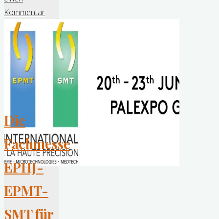
2017
Kommentar
in
Genf,
die
wichtigsten
Eindrücke"
Die
Fachmesse
EPHJ-
EPMT-
SMT für