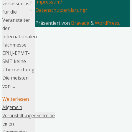
Impressum
/
verlassen, ist
Datenschutzerklärung
/
für die
Veranstalter
Präsentiert von
Bravada
&
WordPress
.
der
internationalen
Fachmesse
EPHJ-EPMT-
SMT keine
Überraschung.
Die meisten
von …
"Die
Weiterlesen
BASELWORLD
Allgemein
strauchelt,
Veranstaltungen
Schreibe
die
einen
EPHJ-