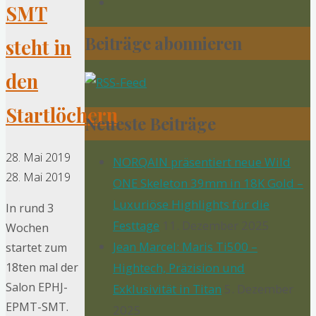
SMT
Beiträge abonnieren
steht in
den
Startlöchern
Neueste Beiträge
28. Mai 2019
NORQAIN präsentiert neue Wild
28. Mai 2019
ONE Skeleton 39mm in 18K Gold –
Luxuriöse Highlights für die
In rund 3
Festtage
11. Dezember 2025
Wochen
Jean Marcel: Maris Ti500 –
startet zum
18ten mal der
Hightech, Präzision und
Salon EPHJ-
Exklusivität in Titan
5. Dezember
EPMT-SMT.
2025