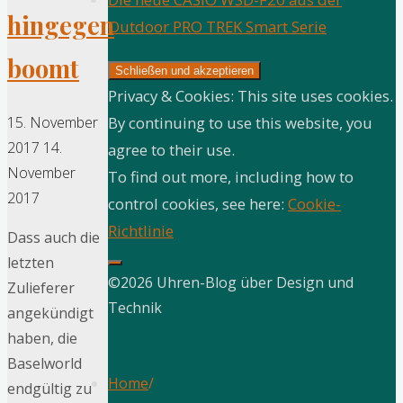
hingegen
Outdoor PRO TREK Smart Serie
boomt
Privacy & Cookies: This site uses cookies.
By continuing to use this website, you
15. November
2017
14.
agree to their use.
November
To find out more, including how to
2017
control cookies, see here:
Cookie-
Richtlinie
Dass auch die
letzten
©2026 Uhren-Blog über Design und
Zulieferer
Technik
angekündigt
haben, die
Baselworld
Home
/
endgültig zu