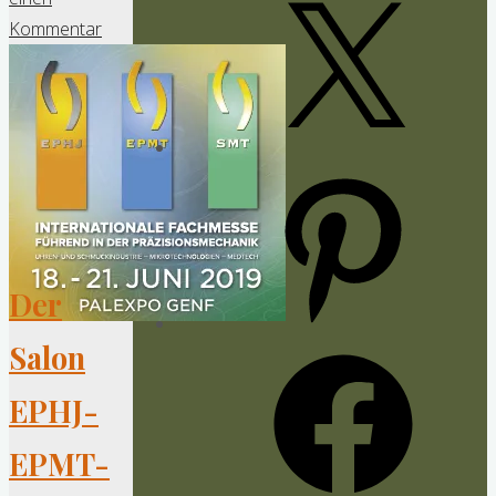
X
Kommentar
Pinterest
Der
Salon
Facebook
EPHJ-
EPMT-