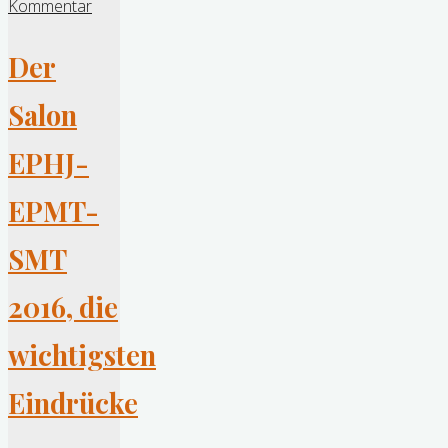
EPMT-
Kommentar
SMT
Der
für
Hochpräzision
Salon
in
Genf
EPHJ-
vom
20.
EPMT-
–
SMT
23.
Juni
2016, die
2017"
wichtigsten
Eindrücke