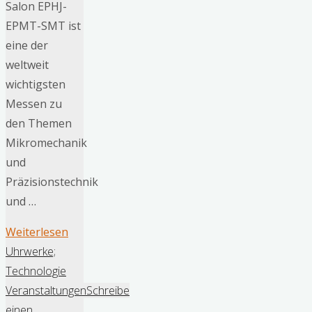
Salon EPHJ-
EPMT-SMT ist
eine der
weltweit
wichtigsten
Messen zu
den Themen
Mikromechanik
und
Präzisionstechnik
und …
"Der
Weiterlesen
Salon
Uhrwerke;
EPHJ-
Technologie
EPMT-
Veranstaltungen
Schreibe
SMT
einen