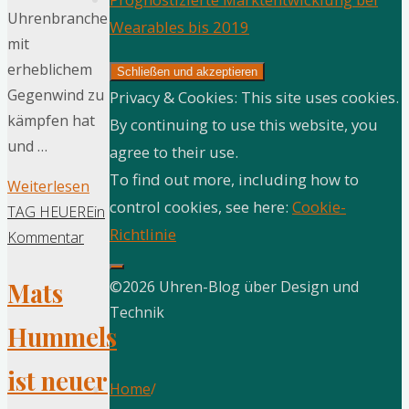
Uhrenbranche
Wearables bis 2019
mit
erheblichem
Gegenwind zu
Privacy & Cookies: This site uses cookies.
kämpfen hat
By continuing to use this website, you
und …
agree to their use.
To find out more, including how to
"TAG
Weiterlesen
control cookies, see here:
Cookie-
Heuer
TAG HEUER
Ein
Richtlinie
auf
Kommentar
der
Mats
©2026 Uhren-Blog über Design und
Überholspur"
Technik
Hummels
ist neuer
Home
/