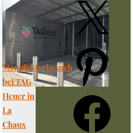
X
Pinterest
Manufakturbesuch
bei TAG
Heuer in
Facebook
La
Chaux