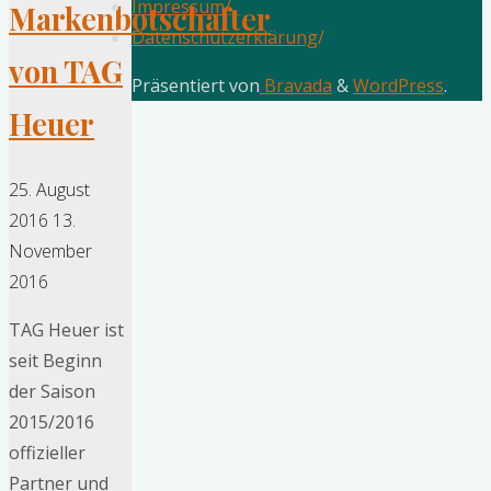
Impressum
/
Markenbotschafter
Datenschutzerklärung
/
von TAG
Präsentiert von
Bravada
&
WordPress
.
Heuer
25. August
2016
13.
November
2016
TAG Heuer ist
seit Beginn
der Saison
2015/2016
offizieller
Partner und