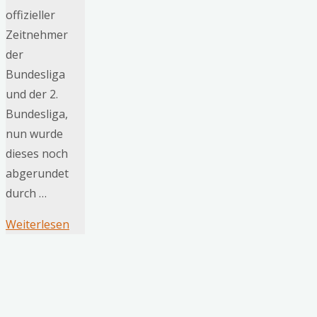
offizieller
Zeitnehmer
der
Bundesliga
und der 2.
Bundesliga,
nun wurde
dieses noch
abgerundet
durch …
"Mats
Weiterlesen
Hummels
ist
neuer
Markenbotschafter