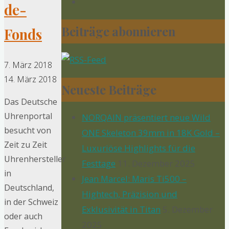
de-
Beiträge abonnieren
Fonds
7. März 2018
14. März 2018
Neueste Beiträge
Das Deutsche
Uhrenportal
NORQAIN präsentiert neue Wild
besucht von
ONE Skeleton 39mm in 18K Gold –
Zeit zu Zeit
Luxuriöse Highlights für die
Uhrenhersteller
Festtage
11. Dezember 2025
in
Jean Marcel: Maris Ti500 –
Deutschland,
Hightech, Präzision und
in der Schweiz
Exklusivität in Titan
5. Dezember
oder auch
2025