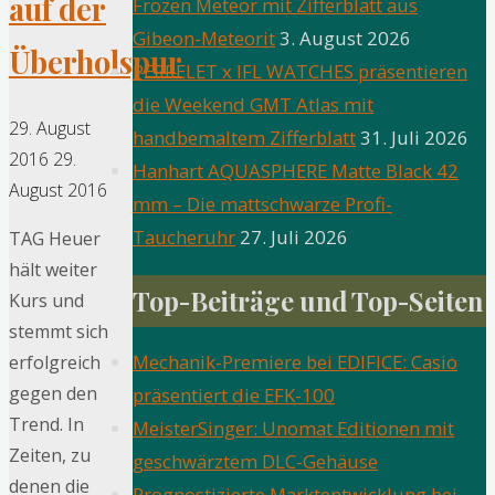
auf der
Frozen Meteor mit Zifferblatt aus
Gibeon-Meteorit
3. August 2026
Überholspur
PERRELET x IFL WATCHES präsentieren
die Weekend GMT Atlas mit
29. August
handbemaltem Zifferblatt
31. Juli 2026
2016
29.
Hanhart AQUASPHERE Matte Black 42
August 2016
mm – Die mattschwarze Profi-
Taucheruhr
27. Juli 2026
TAG Heuer
hält weiter
Top-Beiträge und Top-Seiten
Kurs und
stemmt sich
Mechanik-Premiere bei EDIFICE: Casio
erfolgreich
gegen den
präsentiert die EFK-100
Trend. In
MeisterSinger: Unomat Editionen mit
Zeiten, zu
geschwärztem DLC-Gehäuse
denen die
Prognostizierte Marktentwicklung bei