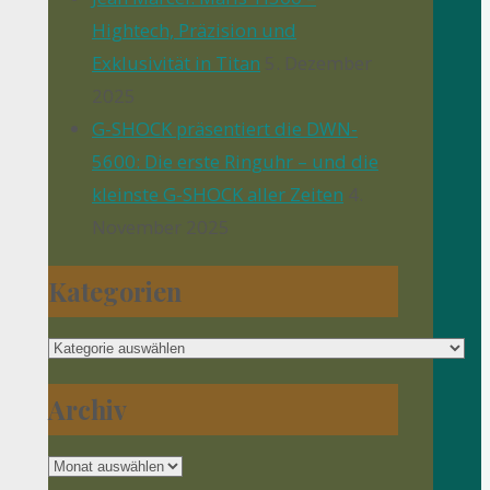
Hightech, Präzision und
Exklusivität in Titan
5. Dezember
2025
G-SHOCK präsentiert die DWN-
5600: Die erste Ringuhr – und die
kleinste G-SHOCK aller Zeiten
4.
November 2025
Kategorien
Kategorien
Archiv
Archiv