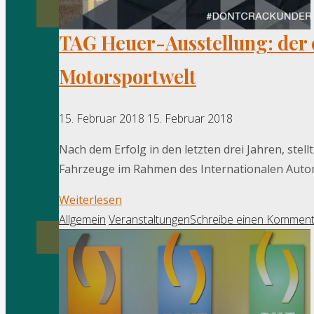
TAG Heuer-Ausstellung: der o
Motorsportwelt
15. Februar 2018
15. Februar 2018
Nach dem Erfolg in den letzten drei Jahren, ste
Fahrzeuge im Rahmen des Internationalen Autom
"TAG
Weiterlesen
Heuer-
Allgemein
Veranstaltungen
Schreibe einen Komment
Ausstellung:
der
offizielle
Zeitnehmer