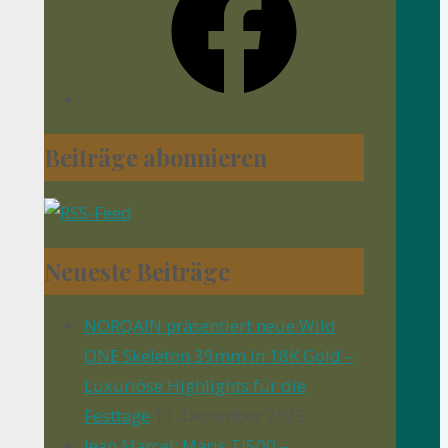
Beiträge abonnieren
Neueste Beiträge
NORQAIN präsentiert neue Wild
ONE Skeleton 39mm in 18K Gold –
Luxuriöse Highlights für die
Festtage
11. Dezember 2025
Jean Marcel: Maris Ti500 –