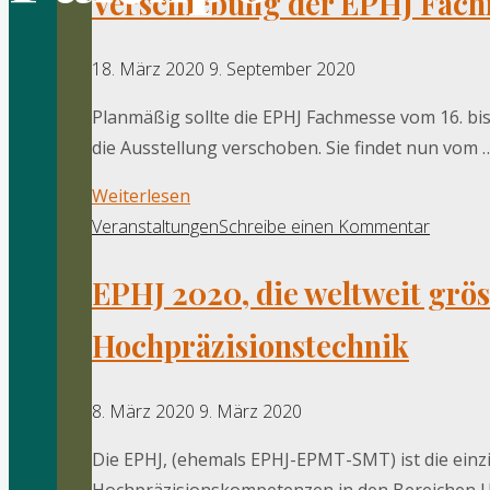
Verschiebung der EPHJ Fac
18. März 2020
9. September 2020
Planmäßig sollte die EPHJ Fachmesse vom 16. bis 
die Ausstellung verschoben. Sie findet nun vom 
"Verschiebung
Weiterlesen
der
Veranstaltungen
Schreibe einen Kommentar
EPHJ
EPHJ 2020, die weltweit grö
Fachmesse
2020"
Hochpräzisionstechnik
8. März 2020
9. März 2020
Die EPHJ, (ehemals EPHJ-EPMT-SMT) ist die einzi