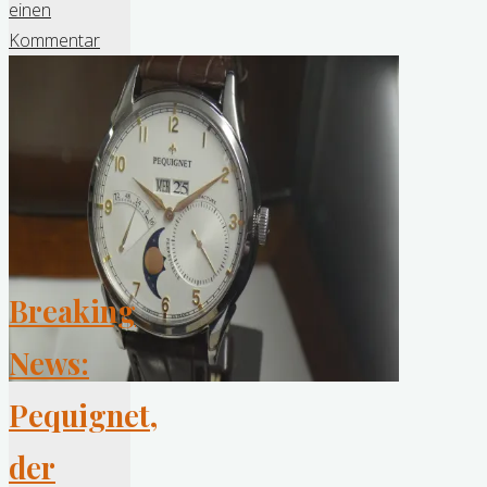
Pequignet
einen
ist
Kommentar
zurück!"
Breaking
News:
Pequignet,
der