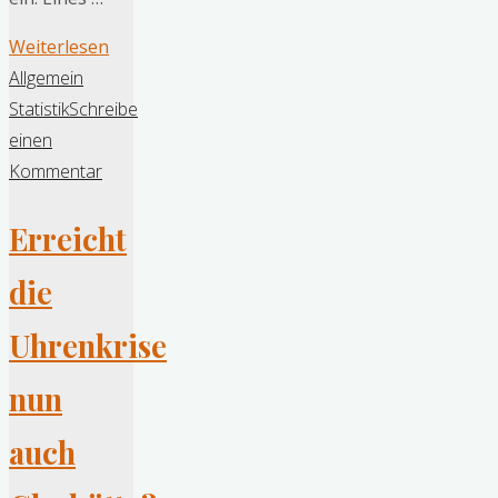
"Breaking
Weiterlesen
News:
Allgemein
Pequignet,
Statistik
Schreibe
der
einen
französische
Kommentar
Uhrenhersteller
Erreicht
ist
gerettet"
die
Uhrenkrise
nun
auch