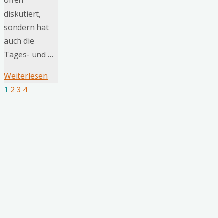
diskutiert,
sondern hat
auch die
Tages- und …
"Erreicht
Weiterlesen
die
1
2
3
4
Seitennummerierung
Uhrenkrise
nun
der
auch
Glashütte?"
Beiträge