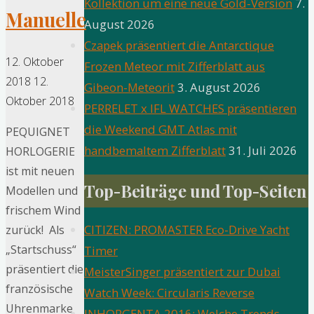
Kollektion um eine neue Gold-Version
7.
Manuelle
August 2026
Czapek präsentiert die Antarctique
12. Oktober
Frozen Meteor mit Zifferblatt aus
2018
12.
Gibeon-Meteorit
3. August 2026
Oktober 2018
PERRELET x IFL WATCHES präsentieren
die Weekend GMT Atlas mit
PEQUIGNET
handbemaltem Zifferblatt
31. Juli 2026
HORLOGERIE
ist mit neuen
Top-Beiträge und Top-Seiten
Modellen und
frischem Wind
CITIZEN: PROMASTER Eco-Drive Yacht
zurück! Als
„Startschuss“
Timer
präsentiert die
MeisterSinger präsentiert zur Dubai
französische
Watch Week: Circularis Reverse
Uhrenmarke
INHORGENTA 2016: Welche Trends