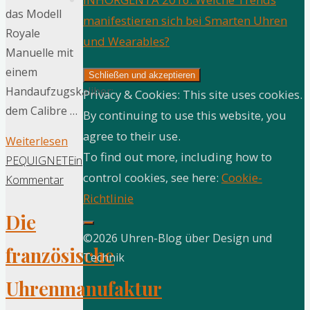
das Modell
manifestieren sich bei Smarten Uhren
Royale
und Wearables?
Manuelle mit
einem
Handaufzugskaliber:
Privacy & Cookies: This site uses cookies.
dem Calibre …
By continuing to use this website, you
agree to their use.
"PEQUIGNET
Weiterlesen
To find out more, including how to
HORLOGERIE
PEQUIGNET
Ein
control cookies, see here:
Cookie-
präsentiert
Kommentar
Richtlinie
das
Die
Modell
Royale
©2026 Uhren-Blog über Design und
französische
Manuelle"
Technik
Uhrenmanufaktur