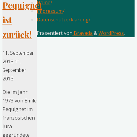
Home
/
Pequignet
Impressum
/
ist
Datenschutzerklärung
/
zurück!
Präsentiert von
Bravada
&
WordPress
.
11. September
2018
11.
September
2018
Die im Jahr
1973 von Emile
Pequignet im
französischen
Jura
gegründete