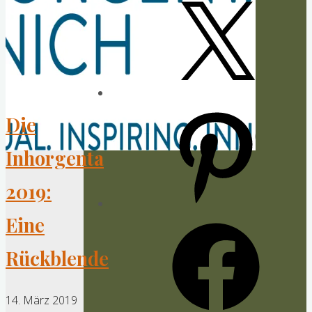
X
Pinterest
Die
Inhorgenta
2019:
Eine
Facebook
Rückblende
14. März 2019