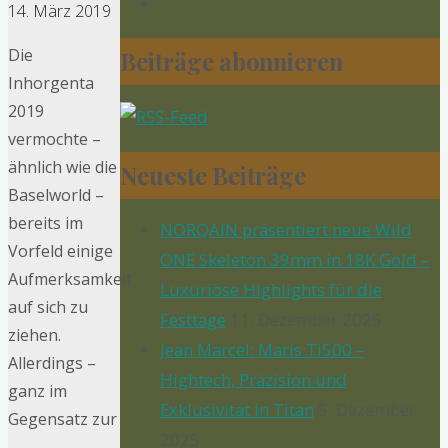
14. März 2019
Die
Beiträge abonnieren
Inhorgenta
2019
vermochte –
ähnlich wie die
Neueste Beiträge
Baselworld –
bereits im
NORQAIN präsentiert neue Wild
Vorfeld einige
ONE Skeleton 39mm in 18K Gold –
Aufmerksamkeit
Luxuriöse Highlights für die
auf sich zu
Festtage
11. Dezember 2025
ziehen.
Jean Marcel: Maris Ti500 –
Allerdings –
Hightech, Präzision und
ganz im
Exklusivität in Titan
5. Dezember
Gegensatz zur
2025
…