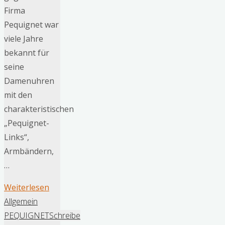
Firma
Pequignet war
viele Jahre
bekannt für
seine
Damenuhren
mit den
charakteristischen
„Pequignet-
Links“,
Armbändern,
…
"Die
Weiterlesen
französische
Allgemein
Uhrenmanufaktur
PEQUIGNET
Schreibe