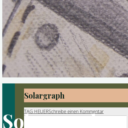
Solargraph
Solargraph
TAG HEUER
Schreibe einen Kommentar