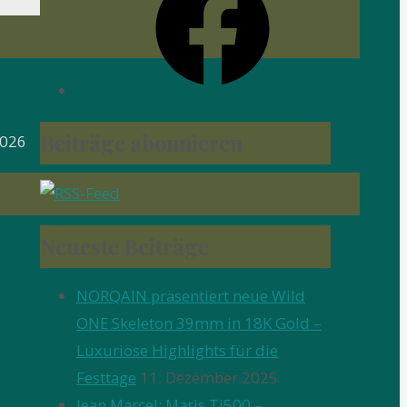
Beiträge abonnieren
2026
Neueste Beiträge
NORQAIN präsentiert neue Wild
ONE Skeleton 39mm in 18K Gold –
Luxuriöse Highlights für die
Festtage
11. Dezember 2025
Jean Marcel: Maris Ti500 –