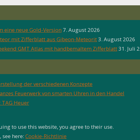
um eine neue Gold-Version
7. August 2026
teor mit Zifferblatt aus Gibeon-Meteorit
3. August 2026
eekend GMT Atlas mit handbemaltem Zifferblatt
31. Juli 
stellung der verschiedenen Konzepte
n ganzes Feuerwerk von smarten Uhren in den Handel
g TAG Heuer
uing to use this website, you agree to their use.
, see here:
Cookie-Richtlinie