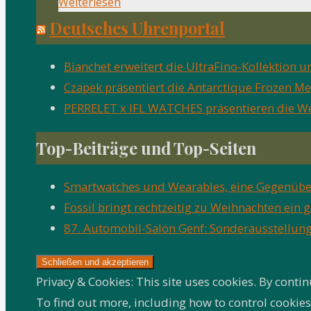
"TAG
Weiterlesen
Heuer
Deutsches Uhrenportal
Aquaracer
Professional
Bianchet erweitert die UltraFino-Kollektion 
200
Czapek präsentiert die Antarctique Frozen Me
Solargraph"
PERRELET x IFL WATCHES präsentieren die W
Top-Beiträge und Top-Seiten
Smartwatches und Wearables, eine Gegenüber
Fossil bringt rechtzeitig zu Weihnachten ei
87. Automobil-Salon Genf: Sonderausstellun
Privacy & Cookies: This site uses cookies. By contin
To find out more, including how to control cookies