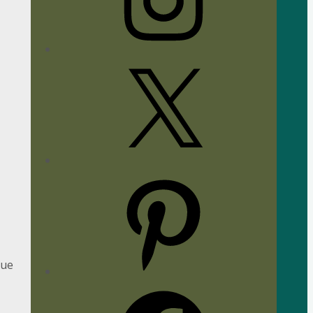
X
Pinterest
eue
Facebook