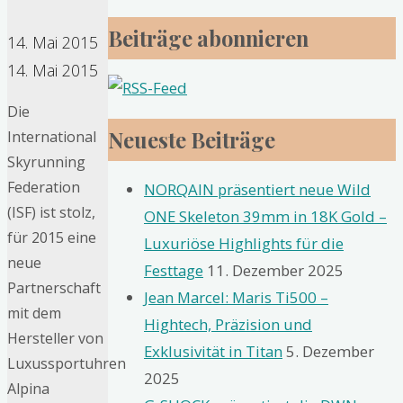
Beiträge abonnieren
14. Mai 2015
14. Mai 2015
Die
Neueste Beiträge
International
Skyrunning
Federation
NORQAIN präsentiert neue Wild
(ISF) ist stolz,
ONE Skeleton 39mm in 18K Gold –
für 2015 eine
Luxuriöse Highlights für die
neue
Festtage
11. Dezember 2025
Partnerschaft
Jean Marcel: Maris Ti500 –
mit dem
Hightech, Präzision und
Hersteller von
Exklusivität in Titan
5. Dezember
Luxussportuhren
2025
Alpina