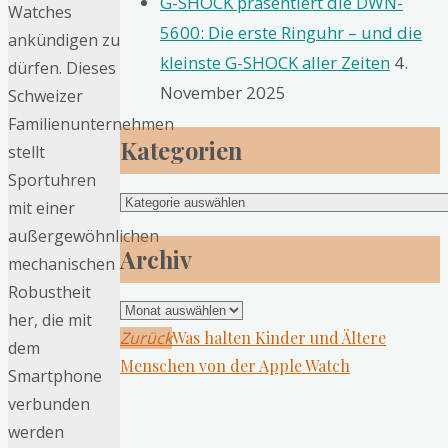
G-SHOCK präsentiert die DWN-
Watches
5600: Die erste Ringuhr – und die
ankündigen zu
kleinste G-SHOCK aller Zeiten
4.
dürfen. Dieses
November 2025
Schweizer
Familienunternehmen
Kategorien
stellt
Sportuhren
Kategorien
mit einer
außergewöhnlichen
Archiv
mechanischen
Robustheit
Archiv
her, die mit
Zurück
Was halten Kinder und Ältere
dem
Menschen von der Apple Watch
Smartphone
verbunden
werden