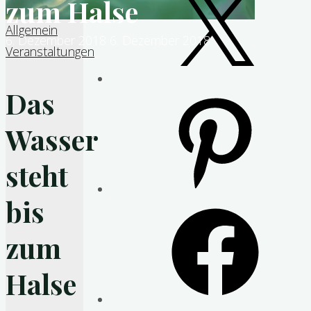
zum Halse
Allgemein
6. Dezember 2018
6. Dezember 2018
Veranstaltungen
Das
Pinterest
Wasser
steht
bis
Facebook
zum
Halse