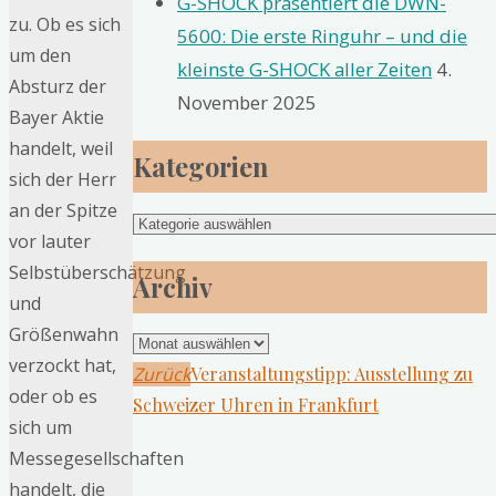
G-SHOCK präsentiert die DWN-
zu. Ob es sich
5600: Die erste Ringuhr – und die
um den
kleinste G-SHOCK aller Zeiten
4.
Absturz der
November 2025
Bayer Aktie
handelt, weil
Kategorien
sich der Herr
an der Spitze
Kategorien
vor lauter
Selbstüberschätzung
Archiv
und
Größenwahn
Archiv
verzockt hat,
Zurück
Veranstaltungstipp: Ausstellung zu
oder ob es
Schweizer Uhren in Frankfurt
sich um
Messegesellschaften
handelt, die