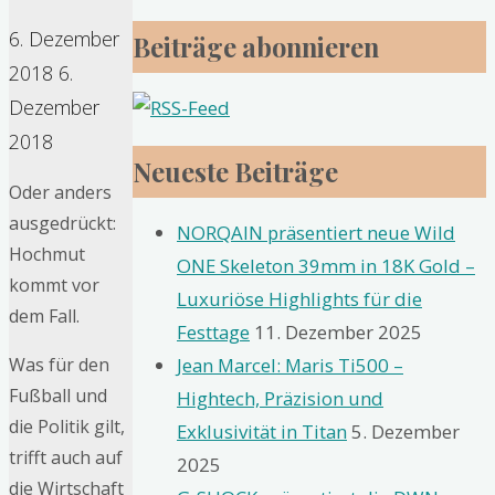
6. Dezember
Beiträge abonnieren
2018
6.
Dezember
2018
Neueste Beiträge
Oder anders
ausgedrückt:
NORQAIN präsentiert neue Wild
Hochmut
ONE Skeleton 39mm in 18K Gold –
kommt vor
Luxuriöse Highlights für die
dem Fall.
Festtage
11. Dezember 2025
Jean Marcel: Maris Ti500 –
Was für den
Fußball und
Hightech, Präzision und
die Politik gilt,
Exklusivität in Titan
5. Dezember
trifft auch auf
2025
die Wirtschaft