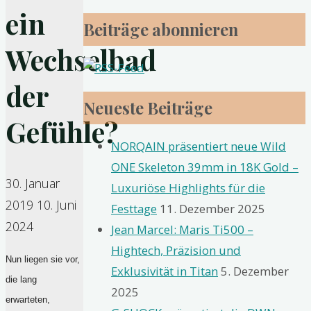
ein
Beiträge abonnieren
Wechselbad
der
Neueste Beiträge
Gefühle?
NORQAIN präsentiert neue Wild
ONE Skeleton 39mm in 18K Gold –
30. Januar
Luxuriöse Highlights für die
2019
10. Juni
Festtage
11. Dezember 2025
2024
Jean Marcel: Maris Ti500 –
Hightech, Präzision und
Nun liegen sie vor,
Exklusivität in Titan
5. Dezember
die lang
2025
erwarteten,