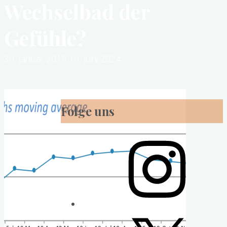
Wechselbad der
Gefühle?
30. Januar 2019
10. Juni 2024
Folge uns
Instagram
X