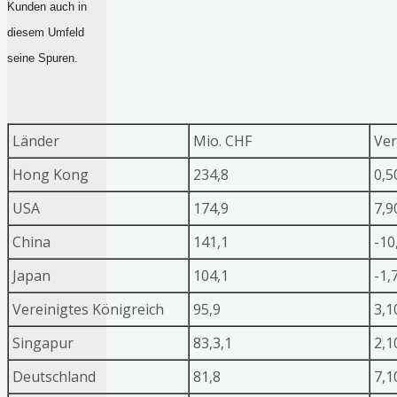
Kunden auch in
diesem Umfeld
seine Spuren.
Länder
Mio. CHF
Ver
Hong Kong
234,8
0,
USA
174,9
7,
China
141,1
-10
Japan
104,1
-1,
Vereinigtes Königreich
95,9
3,
Singapur
83,3,1
2,
Deutschland
81,8
7,