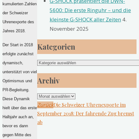
G-SHOCK präsentiert die DWN-
kumulierten Zahlen
5600: Die erste Ringuhr – und die
der Schweizer
kleinste G-SHOCK aller Zeiten
4.
Uhrenexporte des
November 2025
Jahres 2018.
Kategorien
Der Start in 2018
erfolgte zunächst
Kategorien
dynamisch,
unterstützt von viel
Archiv
Optimismus und
PR-Begleitung.
Archiv
Diese Dynamik
Zurück
Die Schweizer Uhrenexporte im
hielt über das erste
September 2018: Der fahrende Zug bremst
Halbjahr auch an,
ab
bevor es dann
gegen Mitte des