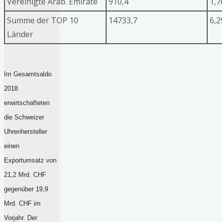
Vereinigte Arab. Emirate
910,4
1,
Summe der TOP 10
14733,7
6,
Länder
Im Gesamtsaldo
2018
erwirtschafteten
die Schweizer
Uhrenhersteller
einen
Exportumsatz von
21,2 Mrd. CHF
gegenüber 19,9
Mrd. CHF im
Vorjahr. Der