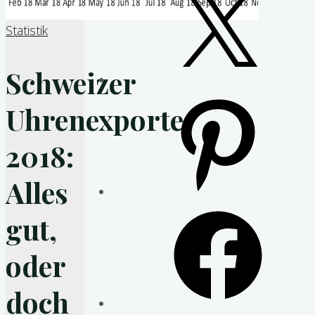
Statistik
Schweizer
Pinterest
Uhrenexporte
2018:
Alles
Facebook
gut,
oder
doch