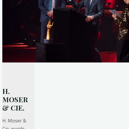
H.
MOSER
& CIE.
H. Moser &
Cie. wurde