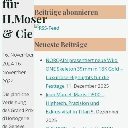
für
Beiträge abonnieren
H.Moser
& Cie
Neueste Beiträge
16. November
NORQAIN präsentiert neue Wild
2024
16.
ONE Skeleton 39mm in 18K Gold –
November
Luxuriöse Highlights für die
2024
Festtage
11. Dezember 2025
Jean Marcel: Maris Ti500 –
Die jährliche
Verleihung
Hightech, Präzision und
des Grand Prix
Exklusivität in Titan
5. Dezember
d’Horlogerie
2025
de Genève