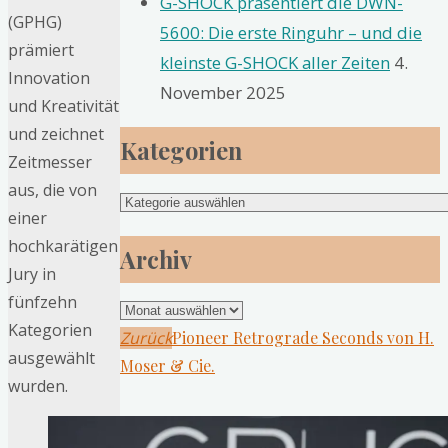
G-SHOCK präsentiert die DWN-
(GPHG)
5600: Die erste Ringuhr – und die
prämiert
kleinste G-SHOCK aller Zeiten
4.
Innovation
November 2025
und Kreativität
und zeichnet
Kategorien
Zeitmesser
aus, die von
Kategorien
einer
hochkarätigen
Archiv
Jury in
fünfzehn
Archiv
Kategorien
Zurück
Pioneer Retrograde Seconds von H.
ausgewählt
Moser & Cie.
wurden.