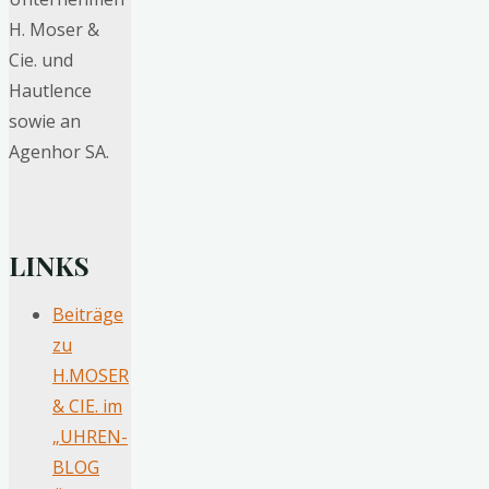
H. Moser &
Cie. und
Hautlence
sowie an
Agenhor SA.
LINKS
Beiträge
zu
H.MOSER
& CIE. im
„UHREN-
BLOG