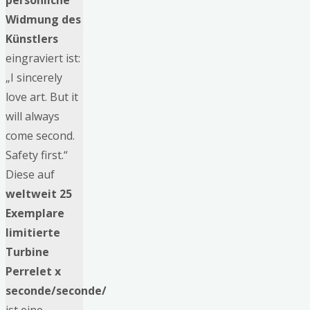
persönliche
Widmung des
Künstlers
eingraviert ist:
„I sincerely
love art. But it
will always
come second.
Safety first.“
Diese auf
weltweit 25
Exemplare
limitierte
Turbine
Perrelet x
seconde/seconde/