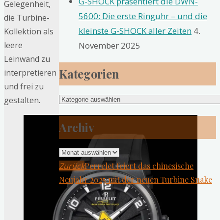
G-SHOCK präsentiert die DWN-
Gelegenheit,
5600: Die erste Ringuhr – und die
die Turbine-
kleinste G-SHOCK aller Zeiten
4.
Kollektion als
November 2025
leere
Leinwand zu
Kategorien
interpretieren
und frei zu
Kategorien
gestalten.
Archiv
Archiv
Zurück
Perrelet feiert das chinesische
Neujahr 2025 mit der neuen Turbine Snake