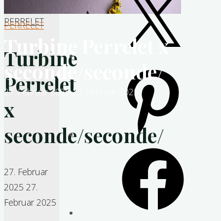
PERRELET
PERRELET
Turbine Perrelet x
Turbine
seconde/seconde/
Pinterest
Perrelet
27. Februar 2025
27. Februar 2025
x
seconde/seconde/
Facebook
27. Februar
2025
27.
Februar 2025