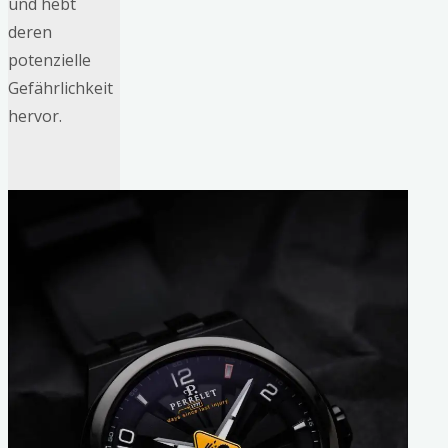
und hebt
deren
potenzielle
Gefährlichkeit
hervor.