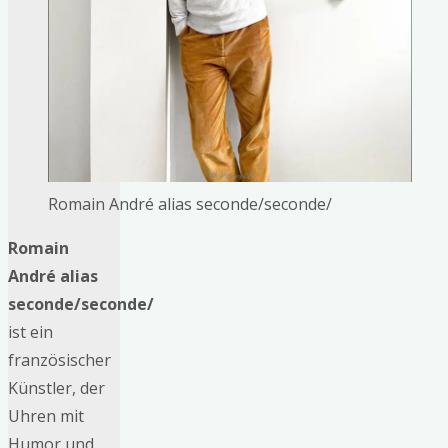
Romain André alias seconde/seconde/
Romain
André alias
seconde/seconde/
ist ein
französischer
Künstler, der
Uhren mit
Humor und