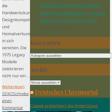
G-SHOCK präsentiert die DWN-
die
Handwerkskunst,
5600: Die erste Ringuhr – und die
Designkompetenz
kleinste G-SHOCK aller Zeiten
4.
und
November 2025
Heimatverbundenheit
in sich
Kategorien
vereinen. Die
Kategorien
1975 Legacy
Modelle
Archiv
zelebrieren
nicht nur ein …
Archiv
"50
Weiterlesen
Deutsches Uhrenportal
Jahre
SEIKO
Schreibe
Maurice
einen
Czapek präsentiert die Antarctique
Lacroix:
Kommentar