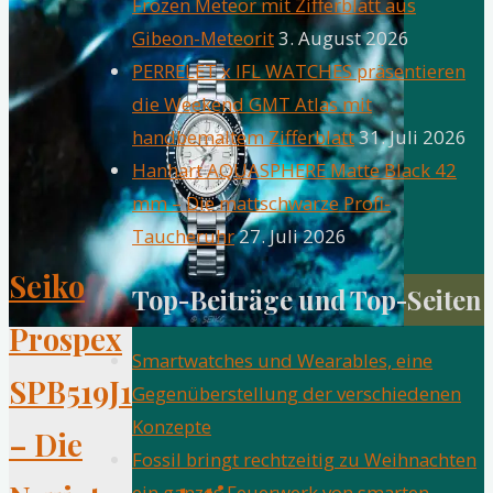
Frozen Meteor mit Zifferblatt aus
Die
Gibeon-Meteorit
3. August 2026
1975
PERRELET x IFL WATCHES präsentieren
Legacy
die Weekend GMT Atlas mit
–
Zeitreise
handbemaltem Zifferblatt
31. Juli 2026
in
Hanhart AQUASPHERE Matte Black 42
Stil
mm – Die mattschwarze Profi-
und
Taucheruhr
27. Juli 2026
Handwerkskunst"
Seiko
Top-Beiträge und Top-Seiten
Prospex
Smartwatches und Wearables, eine
SPB519J1
Gegenüberstellung der verschiedenen
Konzepte
– Die
Fossil bringt rechtzeitig zu Weihnachten
ein ganzes Feuerwerk von smarten