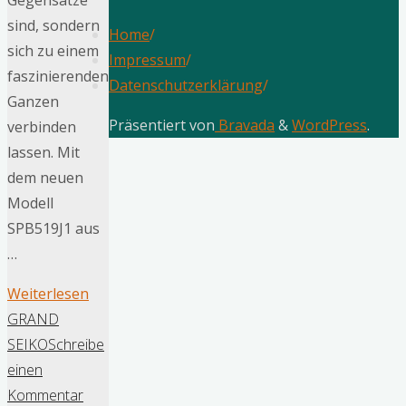
Gegensätze
sind, sondern
Home
/
sich zu einem
Impressum
/
faszinierenden
Datenschutzerklärung
/
Ganzen
Präsentiert von
Bravada
&
WordPress
.
verbinden
lassen. Mit
dem neuen
Modell
SPB519J1 aus
…
"Seiko
Weiterlesen
Prospex
GRAND
SPB519J1
SEIKO
Schreibe
–
einen
Die
Kommentar