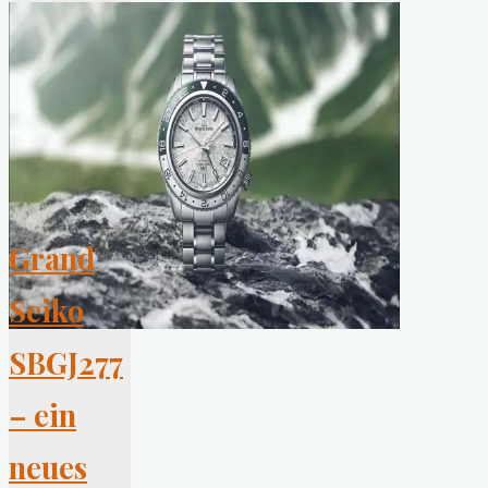
Neuinterpretation
einer
Taucheruhren-
Ikone"
Grand
Seiko
SBGJ277
– ein
neues